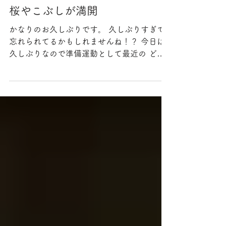
桜やこぶしが満開
かなりのお久しぶりです。 久しぶりすぎて
忘れられてるかもしれませんね！？ 今日は
久しぶりなので準備運動として最近の どう
でも良いけど、私が気になったこと気づいた
ことを書きますね。 士幌町はこぶしと桜が
あちらこちらで満開ですか 帯広市で咲き始
めより1週間くらい遅めです。 距離にして40
キロも離れてないのに そんなに温度差ちが
うの？ってはじめて思いました笑 空って広
いけど狭いって思うこともあって もう少し
違う表現だと広いけど細かい あれ？余計わ
かりにくい？ きっかけは、5キロ離れたらも
う天気が違うってことがこの士幌佐倉地区で
はよくあって、士幌の街は雨だけど佐倉は晴
れとか。雲は流れているから天気はもちろん
変わるですけどね。 切り取るとあれ？って
なります。 見方が変わると印象って全然別