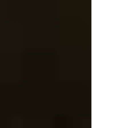
ものだなーって 当たり前なことを改めて気
づきましたー。 さて、今年は４月から新し
い仲間が増えスタッフ5人になりました！ 次
回はその紹介をしますね！！