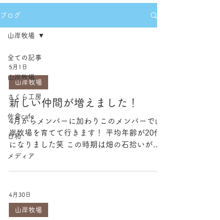
ブログ
山岸牧場
全ての記事
5月1日
山岸牧場
山岸牧場
さくら工房
新しい仲間が増えました！
佐倉cafe
4月からメンバーに加わりこのメンバーで山
岸牧場を育てて行きます！ 平均年齢が20代
日和
になりました笑 この時期は畑の石拾いがあ
メディア
るんですが 腰が痛くなる作業です。 そこで
場を和ます！？担当の社長が スタッフに
「宝石あった？」と声をかけ 大阪出身のス
タッフ「あるわけないですよ」と秒で突っ込
4月30日
まられ「あったら自分のものにしていいか
山岸牧場
ら」と声をかけてたそうです。