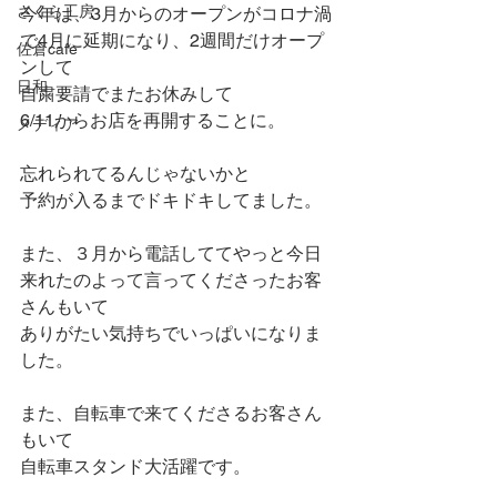
さくら工房
今年は、3月からのオープンがコロナ渦
で4月に延期になり、2週間だけオープ
佐倉cafe
ンして
日和
自粛要請でまたお休みして
6/11からお店を再開することに。
メディア
忘れられてるんじゃないかと
予約が入るまでドキドキしてました。
また、３月から電話しててやっと今日
来れたのよって言ってくださったお客
さんもいて
ありがたい気持ちでいっぱいになりま
した。
また、自転車で来てくださるお客さん
もいて
自転車スタンド大活躍です。