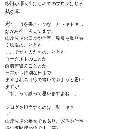
さくら工房
今日から人生はじめてのブログはじま
ります。
佐倉cafe
日和
あー、何を書こっかなーとドキドキし
ながら今、考えてます。
メディア
山岸牧場の日常や仕事、酪農を取り巻
く環境のこととか
ここで働く人たちのこととか
ヨーグルトのことか
酪農体験のこととか
日常から特別な日まで
まずは私の目線で書いてみようと思い
ますが
「私」って誰って思いますよね、、、
ブログを担当するのは、私「キタ
デ」。
山岸牧場の長女でもあり、家族や仕事
場の隙間埋め係です（笑）