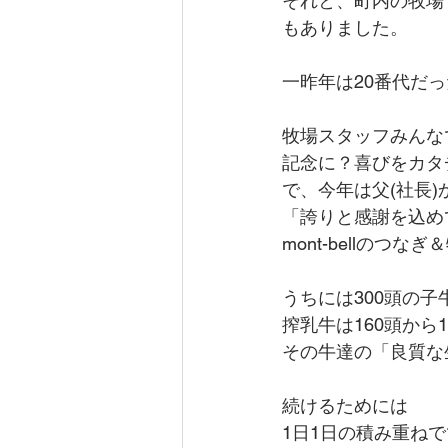
それと、町内の牧場で
もありました。
一昨年は20番代だ
牧場スタッフみんな
記念に？喜びをカタ
で、今年は父(社長)
「誇りと感謝を込め
mont-bellのつ
うちには300頭の
搾乳牛は160頭から
その牛達の「良質な
続けるためには
1日1日の積み重ね