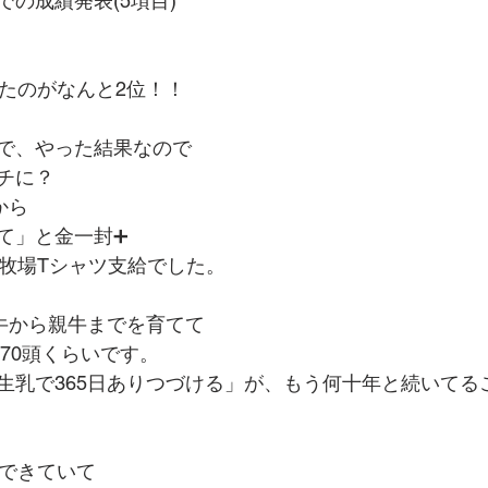
の成績発表(5項目)
ったのがなんと2位！！
で、やった結果なので
チに？
から
て」と金一封➕
なぎ＆牧場Tシャツ支給でした。
子牛から親牛までを育てて
170頭くらいです。
生乳で365日ありつづける」が、もう何十年と続いてる
でできていて　