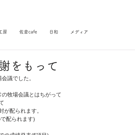
工房
佐倉cafe
日和
メディア
謝をもって
場会議でした。
常の牧場会議とはちがって
て
封が配られます。
で配られます)