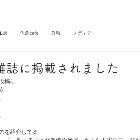
工房
佐倉cafe
日和
メディア
雑誌に掲載されました
投稿に

。
。
のを紹介してる