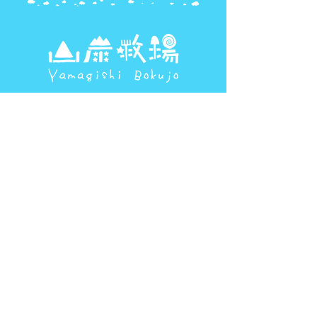
北海道河東郡士幌町佐倉南２
（士幌町字中士幌東7線118-2）
Googleマップ